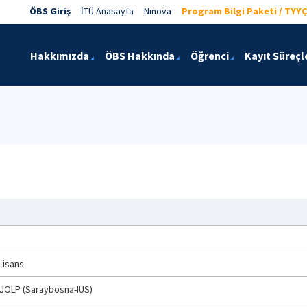
ÖBS Giriş
İTÜ Anasayfa
Ninova
Program Bilgi Paketi / TYYÇ
Hakkımızda
ÖBS Hakkında
Öğrenci
Kayıt Süreçl
 Lisans
) UOLP (Saraybosna-IUS)