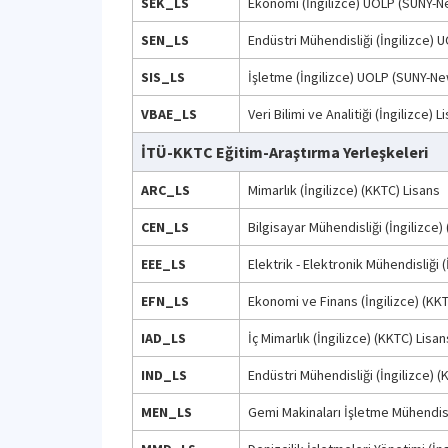
SEK_LS
Ekonomi (İngilizce) UOLP (SUNY-N
SEN_LS
Endüstri Mühendisliği (İngilizce) 
SIS_LS
İşletme (İngilizce) UOLP (SUNY-Ne
VBAE_LS
Veri Bilimi ve Analitiği (İngilizce) L
İTÜ-KKTC Eğitim-Araştırma Yerleşkeleri
ARC_LS
Mimarlık (İngilizce) (KKTC) Lisans
CEN_LS
Bilgisayar Mühendisliği (İngilizce)
EEE_LS
Elektrik - Elektronik Mühendisliği 
EFN_LS
Ekonomi ve Finans (İngilizce) (KK
IAD_LS
İç Mimarlık (İngilizce) (KKTC) Lisan
IND_LS
Endüstri Mühendisliği (İngilizce) (
MEN_LS
Gemi Makinaları İşletme Mühendisli