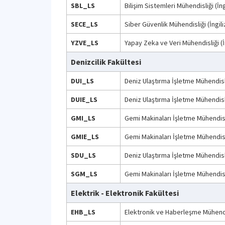
SBL_LS
Bilişim Sistemleri Mühendisliği (İ
SECE_LS
Siber Güvenlik Mühendisliği (İngil
YZVE_LS
Yapay Zeka ve Veri Mühendisliği (İ
Denizcilik Fakültesi
DUI_LS
Deniz Ulaştırma İşletme Mühendisl
DUIE_LS
Deniz Ulaştırma İşletme Mühendisli
GMI_LS
Gemi Makinaları İşletme Mühendisl
GMIE_LS
Gemi Makinaları İşletme Mühendisli
SDU_LS
Deniz Ulaştırma İşletme Mühendisl
SGM_LS
Gemi Makinaları İşletme Mühendisl
Elektrik - Elektronik Fakültesi
EHB_LS
Elektronik ve Haberleşme Mühendi