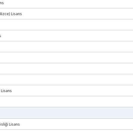
ans
lizce) Lisans
s
 Lisans
sliği Lisans