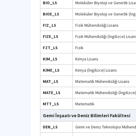
BIO_LS
Moleküler Biyoloji ve Genetik Lis
BIOE_LS
Moleküler Biyoloji ve Genetik (İngi
FIZ_LS
Fizik Mühendisliği Lisans
FIZE_LS
Fizik Mühendisliği (İngilizce) Lisan
FZT_LS
Fizik
KIM_LS
Kimya Lisans
KIME_LS
Kimya (İngilizce) Lisans
MAT_LS
Matematik Mühendisliği Lisans
MATE_LS
Matematik Mühendisliği (İngilizce)
MTT_LS
Matematik
Gemi İnşaatı ve Deniz Bilimleri Fakültesi
DEN_LS
Gemi ve Deniz Teknolojisi Mühendi