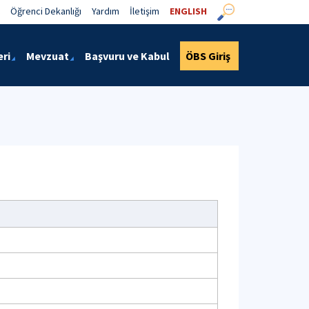
Öğrenci Dekanlığı
Yardım
İletişim
ENGLISH
eri
Mevzuat
Başvuru ve Kabul
ÖBS Giriş