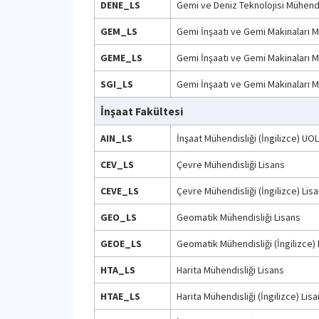
DENE_LS
Gemi ve Deniz Teknolojisi Mühendis
GEM_LS
Gemi İnşaatı ve Gemi Makinaları M
GEME_LS
Gemi İnşaatı ve Gemi Makinaları Mü
SGI_LS
Gemi İnşaatı ve Gemi Makinaları M
İnşaat Fakültesi
AIN_LS
İnşaat Mühendisliği (İngilizce) U
CEV_LS
Çevre Mühendisliği Lisans
CEVE_LS
Çevre Mühendisliği (İngilizce) Lis
GEO_LS
Geomatik Mühendisliği Lisans
GEOE_LS
Geomatik Mühendisliği (İngilizce) 
HTA_LS
Harita Mühendisliği Lisans
HTAE_LS
Harita Mühendisliği (İngilizce) Lis