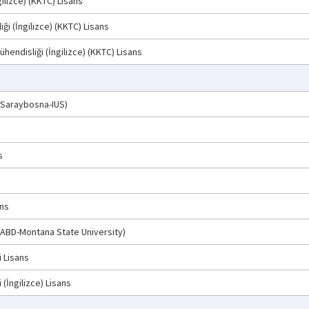
gilizce) (KKTC) Lisans
ği (İngilizce) (KKTC) Lisans
hendisliği (İngilizce) (KKTC) Lisans
 (Saraybosna-IUS)
s
ans
 (ABD-Montana State University)
 Lisans
(İngilizce) Lisans