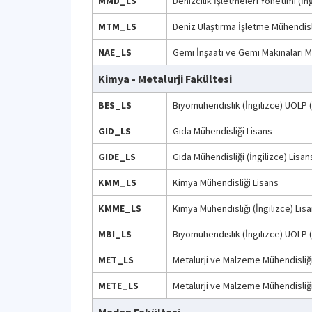
MMD_LS
Denizcilik İşletmeleri Yönetimi (İn
MTM_LS
Deniz Ulaştırma İşletme Mühendisli
NAE_LS
Gemi İnşaatı ve Gemi Makinaları Mü
Kimya - Metalurji Fakültesi
BES_LS
Biyomühendislik (İngilizce) UOLP
GID_LS
Gıda Mühendisliği Lisans
GIDE_LS
Gıda Mühendisliği (İngilizce) Lisan
KMM_LS
Kimya Mühendisliği Lisans
KMME_LS
Kimya Mühendisliği (İngilizce) Lis
MBI_LS
Biyomühendislik (İngilizce) UOLP
MET_LS
Metalurji ve Malzeme Mühendisliği
METE_LS
Metalurji ve Malzeme Mühendisliği 