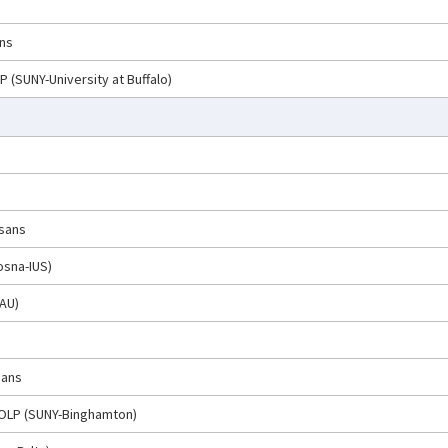
ans
LP (SUNY-University at Buffalo)
isans
osna-IUS)
TAU)
sans
 UOLP (SUNY-Binghamton)