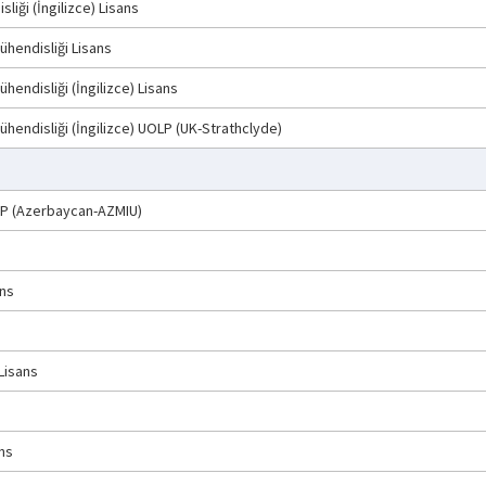
liği (İngilizce) Lisans
ühendisliği Lisans
hendisliği (İngilizce) Lisans
ühendisliği (İngilizce) UOLP (UK-Strathclyde)
OLP (Azerbaycan-AZMIU)
ans
Lisans
ans