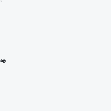
ul
lığı