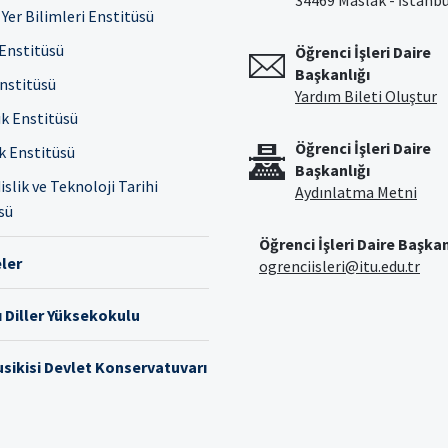
34469 Maslak - İstanb
Yer Bilimleri Enstitüsü
 Enstitüsü
Öğrenci İşleri Daire
Başkanlığı
Enstitüsü
Yardım Bileti Oluştur
ık Enstitüsü
Öğrenci İşleri Daire
ık Enstitüsü
Başkanlığı
slik ve Teknoloji Tarihi
Aydınlatma Metni
sü
Öğrenci İşleri Daire Başkan
ler
ogrenciisleri@itu.edu.tr
 Diller Yüksekokulu
sikisi Devlet Konservatuvarı