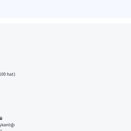
100 hat)
ü
şkanlığı