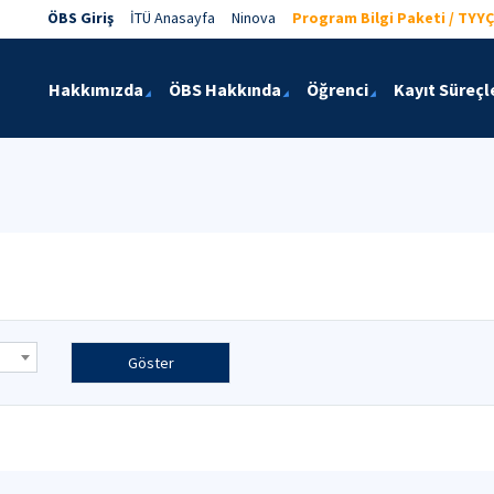
ÖBS Giriş
İTÜ Anasayfa
Ninova
Program Bilgi Paketi / TYYÇ
Hakkımızda
ÖBS Hakkında
Öğrenci
Kayıt Süreçl
Göster