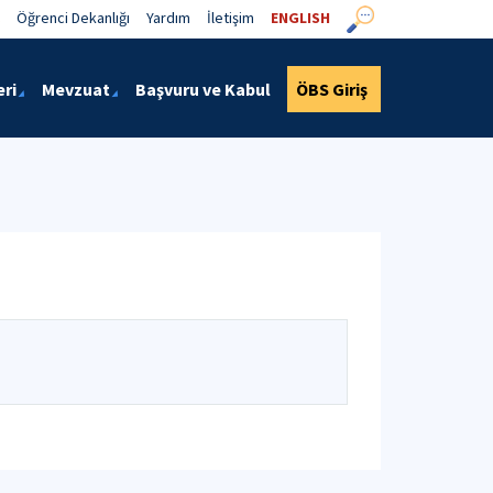
Öğrenci Dekanlığı
Yardım
İletişim
ENGLISH
eri
Mevzuat
Başvuru ve Kabul
ÖBS Giriş