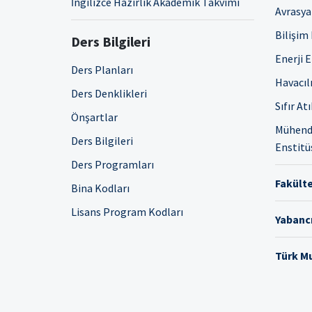
İngilizce Hazırlık Akademik Takvimi
Avrasya 
Bilişim
Ders Bilgileri
Enerji 
Ders Planları
Havacıl
Ders Denklikleri
Sıfır At
Önşartlar
Mühendi
Ders Bilgileri
Enstitü
Ders Programları
Fakülte
Bina Kodları
Lisans Program Kodları
Yabancı
Türk Mu