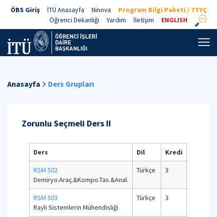
ÖBS Giriş
İTÜ Anasayfa
Ninova
Program Bilgi Paketi / TYYÇ
Öğrenci Dekanlığı
Yardım
İletişim
ENGLISH
Anasayfa
Ders Grupları
Zorunlu Seçmeli Ders II
Ders
Dil
Kredi
AKTS
RSM 502
Türkçe
3
7,5
Demiryo.Araç.&Kompo.Tas.&Anal.
RSM 503
Türkçe
3
7,5
Raylı Sistemlerin Mühendisliği