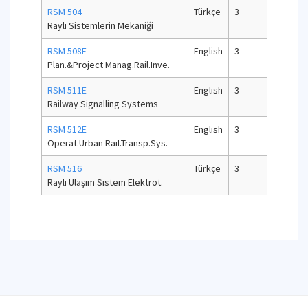
RSM 504
Türkçe
3
7,5
Raylı Sistemlerin Mekaniği
RSM 508E
English
3
7,5
Plan.&Project Manag.Rail.Inve.
RSM 511E
English
3
7,5
Railway Signalling Systems
RSM 512E
English
3
7,5
Operat.Urban Rail.Transp.Sys.
RSM 516
Türkçe
3
7,5
Raylı Ulaşım Sistem Elektrot.