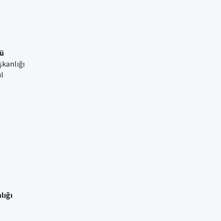
ü
şkanlığı
ul
lığı