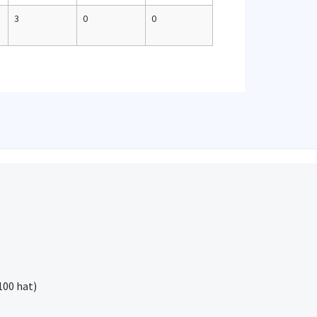
3
0
0
100 hat)