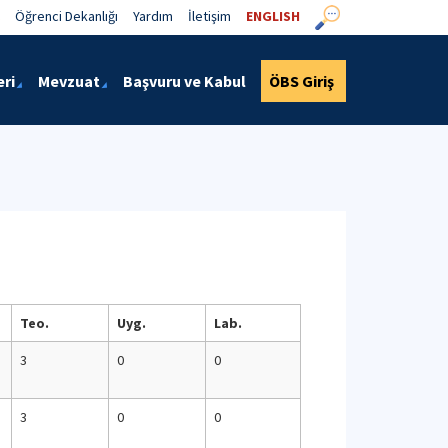
Öğrenci Dekanlığı
Yardım
İletişim
ENGLISH
eri
Mevzuat
Başvuru ve Kabul
ÖBS Giriş
Teo.
Uyg.
Lab.
3
0
0
3
0
0