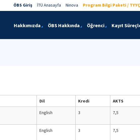
ÖBS Giriş
İTÜ Anasayfa
Ninova
Program Bilgi Paketi / TYYÇ
Hakkımızda
ÖBS Hakkında
Öğrenci
Kayıt Süreçl
Dil
Kredi
AKTS
English
3
7,5
English
3
7,5