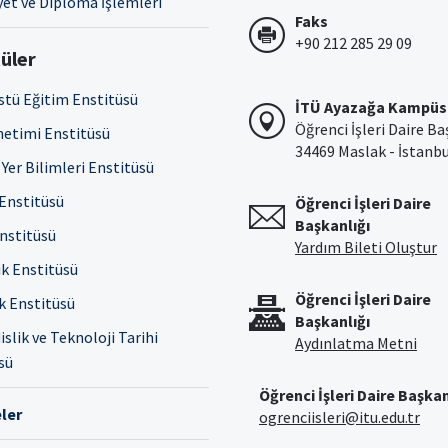
et ve Diploma İşlemleri
Faks
+90 212 285 29 09
üler
stü Eğitim Enstitüsü
İTÜ Ayazağa Kampüs
Öğrenci İşleri Daire Ba
netimi Enstitüsü
34469 Maslak - İstanb
Yer Bilimleri Enstitüsü
 Enstitüsü
Öğrenci İşleri Daire
Başkanlığı
Enstitüsü
Yardım Bileti Oluştur
ık Enstitüsü
Öğrenci İşleri Daire
ık Enstitüsü
Başkanlığı
slik ve Teknoloji Tarihi
Aydınlatma Metni
sü
Öğrenci İşleri Daire Başkan
ler
ogrenciisleri@itu.edu.tr