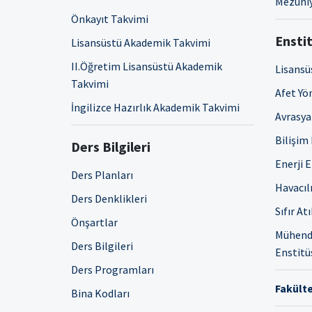
Mezuniy
Önkayıt Takvimi
Enstit
Lisansüstü Akademik Takvimi
II.Öğretim Lisansüstü Akademik
Lisansü
Takvimi
Afet Yö
İngilizce Hazırlık Akademik Takvimi
Avrasya 
Bilişim
Ders Bilgileri
Enerji 
Ders Planları
Havacıl
Ders Denklikleri
Sıfır At
Önşartlar
Mühendi
Ders Bilgileri
Enstitü
Ders Programları
Fakülte
Bina Kodları