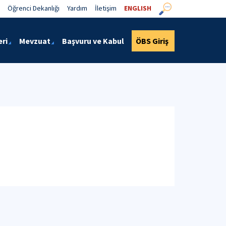
Öğrenci Dekanlığı
Yardım
İletişim
ENGLISH
eri
Mevzuat
Başvuru ve Kabul
ÖBS Giriş