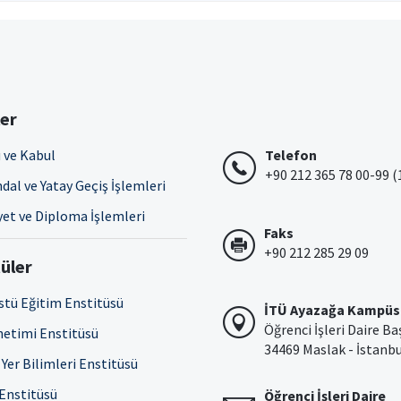
ler
 ve Kabul
Telefon
+90 212 365 78 00-99 (
dal ve Yatay Geçiş İşlemleri
et ve Diploma İşlemleri
Faks
+90 212 285 29 09
üler
stü Eğitim Enstitüsü
İTÜ Ayazağa Kampüs
Öğrenci İşleri Daire Ba
netimi Enstitüsü
34469 Maslak - İstanb
Yer Bilimleri Enstitüsü
 Enstitüsü
Öğrenci İşleri Daire