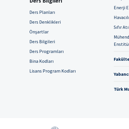
Ders Bilgileri
Enerji 
Ders Planları
Havacıl
Ders Denklikleri
Sıfır At
Önşartlar
Mühendi
Ders Bilgileri
Enstitü
Ders Programları
Fakülte
Bina Kodları
Lisans Program Kodları
Yabancı
Türk Mu