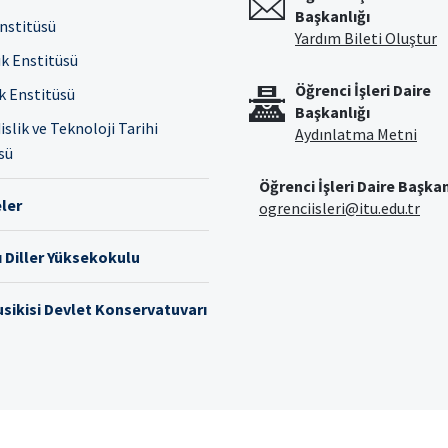
Başkanlığı
Enstitüsü
Yardım Bileti Oluştur
ık Enstitüsü
Öğrenci İşleri Daire
ık Enstitüsü
Başkanlığı
slik ve Teknoloji Tarihi
Aydınlatma Metni
sü
Öğrenci İşleri Daire Başkan
ler
ogrenciisleri@itu.edu.tr
 Diller Yüksekokulu
sikisi Devlet Konservatuvarı