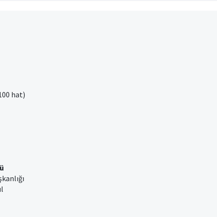
100 hat)
ü
şkanlığı
ul