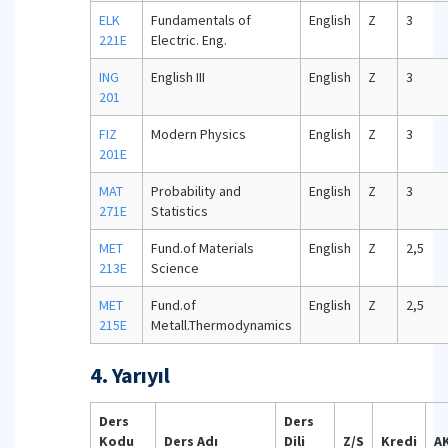
ELK
Fundamentals of
English
Z
3
221E
Electric. Eng.
ING
English III
English
Z
3
201
FIZ
Modern Physics
English
Z
3
201E
MAT
Probability and
English
Z
3
271E
Statistics
MET
Fund.of Materials
English
Z
2,5
213E
Science
MET
Fund.of
English
Z
2,5
215E
Metall.Thermodynamics
4. Yarıyıl
Ders
Ders
Kodu
Ders Adı
Dili
Z/S
Kredi
A