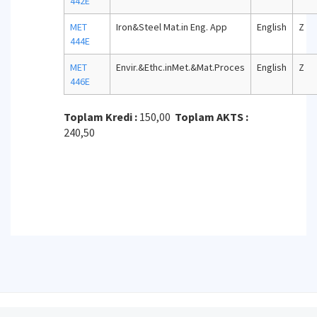
442E
MET
Iron&Steel Mat.in Eng. App
English
Z
444E
MET
Envir.&Ethc.inMet.&Mat.Proces
English
Z
446E
Toplam Kredi :
150,00
Toplam AKTS :
240,50