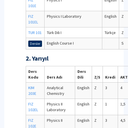
FIZ
Physics I
English
Z
101E
FIZ
Physics I Laboratory
English
Z
101EL
TUR 101
Türk Dili I
Türkçe
Z
English Course I
S
Dersler
2. Yarıyıl
Ders
Ders
Kodu
Ders Adı
Dili
Z/S
Kredi
AKT
KIM
Analytical
English
Z
3
4
203E
Chemistry
FIZ
Physics II
English
Z
1
1,5
102EL
Laboratory
FIZ
Physics II
English
Z
3
4,5
102E