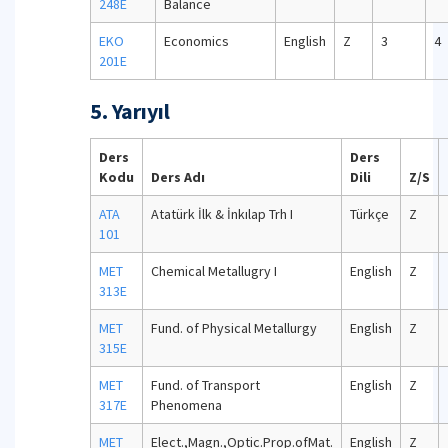
248E
Balance
EKO
Economics
English
Z
3
4
201E
5. Yarıyıl
Ders
Ders
Kodu
Ders Adı
Dili
Z/S
ATA
Atatürk İlk & İnkılap Trh I
Türkçe
Z
101
MET
Chemical Metallugry I
English
Z
313E
MET
Fund. of Physical Metallurgy
English
Z
315E
MET
Fund. of Transport
English
Z
317E
Phenomena
MET
Elect.,Magn.,Optic.Prop.ofMat.
English
Z