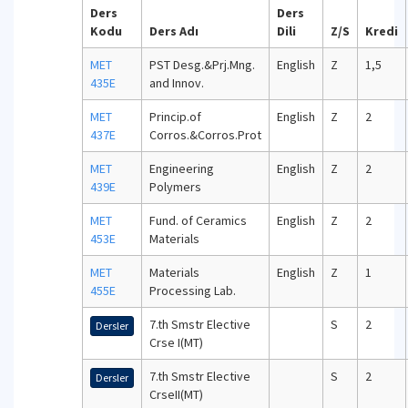
Ders
Ders
Kodu
Ders Adı
Dili
Z/S
Kredi
MET
PST Desg.&Prj.Mng.
English
Z
1,5
435E
and Innov.
MET
Princip.of
English
Z
2
437E
Corros.&Corros.Prot
MET
Engineering
English
Z
2
439E
Polymers
MET
Fund. of Ceramics
English
Z
2
453E
Materials
MET
Materials
English
Z
1
455E
Processing Lab.
7.th Smstr Elective
S
2
Dersler
Crse I(MT)
7.th Smstr Elective
S
2
Dersler
CrseII(MT)