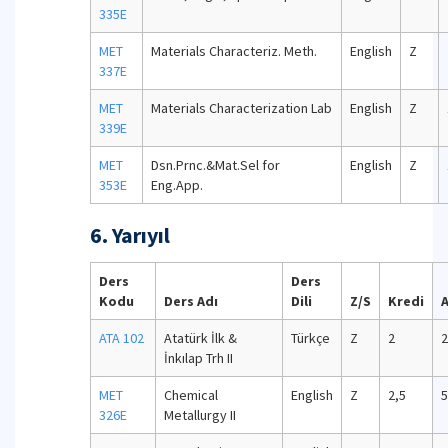
335E
MET
Materials Characteriz. Meth.
English
Z
337E
MET
Materials Characterization Lab
English
Z
339E
MET
Dsn.Prnc.&Mat.Sel for
English
Z
353E
Eng.App.
6. Yarıyıl
Ders
Ders
Kodu
Ders Adı
Dili
Z/S
Kredi
ATA 102
Atatürk İlk &
Türkçe
Z
2
2
İnkılap Trh II
MET
Chemical
English
Z
2,5
5
326E
Metallurgy II