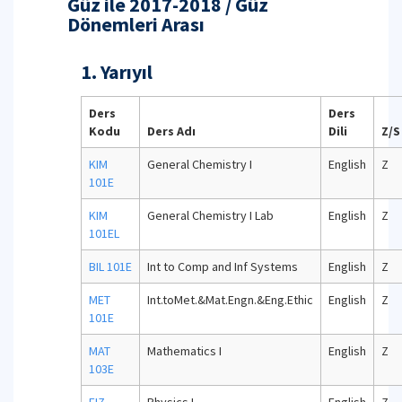
Güz ile 2017-2018 / Güz
Dönemleri Arası
1. Yarıyıl
Ders
Ders
Kodu
Ders Adı
Dili
Z/S
KIM
General Chemistry I
English
Z
101E
KIM
General Chemistry I Lab
English
Z
101EL
BIL 101E
Int to Comp and Inf Systems
English
Z
MET
Int.toMet.&Mat.Engn.&Eng.Ethic
English
Z
101E
MAT
Mathematics I
English
Z
103E