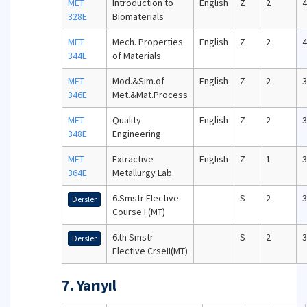
MET
Introduction to
English
Z
2
4
328E
Biomaterials
MET
Mech. Properties
English
Z
2
4
344E
of Materials
MET
Mod.&Sim.of
English
Z
2
3
346E
Met.&Mat.Process
MET
Quality
English
Z
2
3
348E
Engineering
MET
Extractive
English
Z
1
3
364E
Metallurgy Lab.
6.Smstr Elective
S
2
3
Dersler
Course I (MT)
6.th Smstr
S
2
3
Dersler
Elective CrseII(MT)
7. Yarıyıl