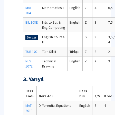
MAT
Mathematics II
English
Z
4
6,5
104E
BIL 108E
Intr. to Sci. &
English
Z
3
7,5
Eng.Computing
English Course
S
3
3,5 /
Dersler
II
4
TUR 102
Türk Dili II
Türkçe
Z
2
2
RES
Technical
English
Z
2
3
107E
Drawing
3. Yarıyıl
Ders
Ders
Kodu
Ders Adı
Dili
Z/S
Kredi
MAT
Differential Equations
English
Z
4
201E