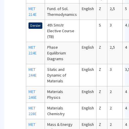
MET
Fund. of Sol.
English
Z
2,5
5
214E
Thermodynamics
4th Smstr
S
3
4 
Dersler
Elective Course
(TB)
MET
Phase
English
Z
2,5
4
224E
Equilibrium
Diagrams
MET
Static and
English
Z
3
3,
244E
Dynamic of
Materials
MET
Materials
English
Z
2
4
246E
Physics
MET
Materials
English
Z
2
4
228E
Chemistry
MET
Mass & Energy
English
Z
2
4