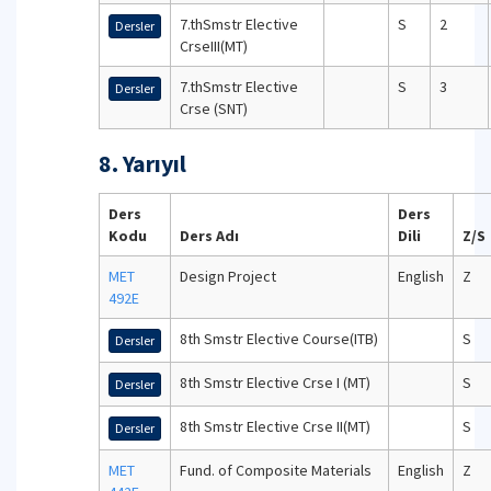
7.thSmstr Elective
S
2
Dersler
CrseIII(MT)
7.thSmstr Elective
S
3
Dersler
Crse (SNT)
8. Yarıyıl
Ders
Ders
Kodu
Ders Adı
Dili
Z/S
MET
Design Project
English
Z
492E
8th Smstr Elective Course(ITB)
S
Dersler
8th Smstr Elective Crse I (MT)
S
Dersler
8th Smstr Elective Crse II(MT)
S
Dersler
MET
Fund. of Composite Materials
English
Z