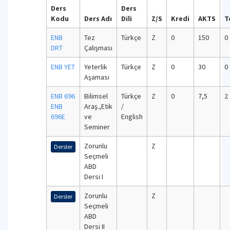
Ders
Ders
Kodu
Ders Adı
Dili
Z/S
Kredi
AKTS
T
ENB
Tez
Türkçe
Z
0
150
0
DRT
Çalışması
ENB YET
Yeterlik
Türkçe
Z
0
30
0
Aşaması
ENB 696
Bilimsel
Türkçe
Z
0
7,5
2
ENB
Araş.,Etik
/
696E
ve
English
Seminer
Zorunlu
Z
Dersler
Seçmeli
ABD
Dersi I
Zorunlu
Z
Dersler
Seçmeli
ABD
Dersi II