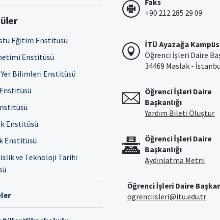
Faks
+90 212 285 29 09
üler
stü Eğitim Enstitüsü
İTÜ Ayazağa Kampüs
Öğrenci İşleri Daire Ba
netimi Enstitüsü
34469 Maslak - İstanb
Yer Bilimleri Enstitüsü
 Enstitüsü
Öğrenci İşleri Daire
Başkanlığı
Enstitüsü
Yardım Bileti Oluştur
ık Enstitüsü
Öğrenci İşleri Daire
ık Enstitüsü
Başkanlığı
slik ve Teknoloji Tarihi
Aydınlatma Metni
sü
Öğrenci İşleri Daire Başkan
ler
ogrenciisleri@itu.edu.tr