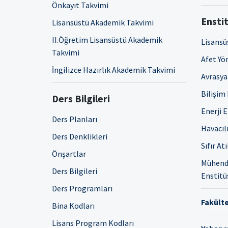
Önkayıt Takvimi
Enstit
Lisansüstü Akademik Takvimi
II.Öğretim Lisansüstü Akademik
Lisansü
Takvimi
Afet Yö
İngilizce Hazırlık Akademik Takvimi
Avrasya 
Bilişim
Ders Bilgileri
Enerji 
Ders Planları
Havacıl
Ders Denklikleri
Sıfır At
Önşartlar
Mühendi
Ders Bilgileri
Enstitü
Ders Programları
Fakülte
Bina Kodları
Lisans Program Kodları