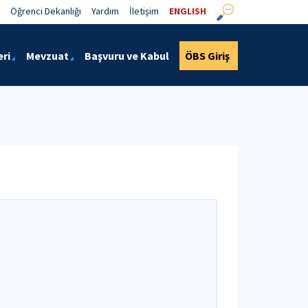
Öğrenci Dekanlığı
Yardım
İletişim
ENGLISH
eri
Mevzuat
Başvuru ve Kabul
ÖBS Giriş