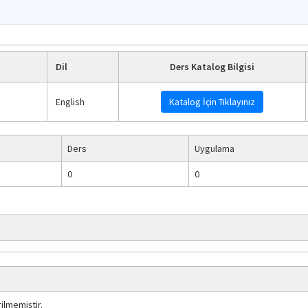
Dil
Ders Katalog Bilgisi
English
Katalog İçin Tıklayınız
Ders
Uygulama
0
0
ilmemiştir.