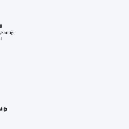
ü
şkanlığı
ul
lığı