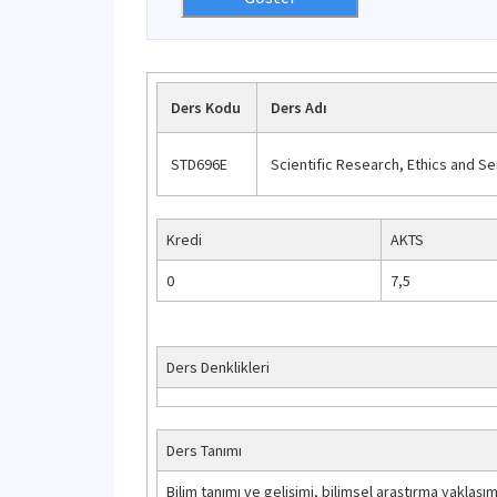
Ders Kodu
Ders Adı
STD696E
Scientific Research, Ethics and Se
Kredi
AKTS
0
7,5
Ders Denklikleri
Ders Tanımı
Bilim tanımı ve gelişimi, bilimsel araştırma yaklaşım