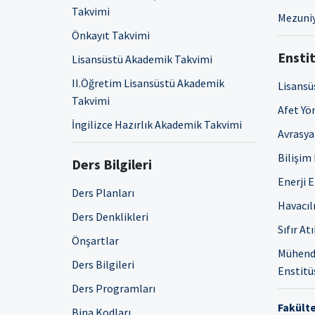
Takvimi
Mezuniy
Önkayıt Takvimi
Enstit
Lisansüstü Akademik Takvimi
II.Öğretim Lisansüstü Akademik
Lisansü
Takvimi
Afet Yö
İngilizce Hazırlık Akademik Takvimi
Avrasya 
Bilişim
Ders Bilgileri
Enerji 
Ders Planları
Havacıl
Ders Denklikleri
Sıfır At
Önşartlar
Mühendi
Ders Bilgileri
Enstitü
Ders Programları
Fakülte
Bina Kodları