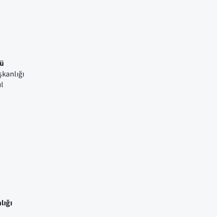
ü
şkanlığı
ul
lığı