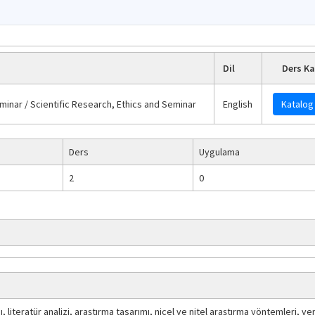
Dil
Ders Ka
minar / Scientific Research, Ethics and Seminar
English
Katalog 
Ders
Uygulama
2
0
ı, literatür analizi, araştırma tasarımı, nicel ve nitel araştırma yöntemleri, 