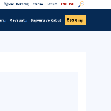
Öğrenci Dekanlığı
Yardım
İletişim
ENGLISH
eri
Mevzuat
Başvuru ve Kabul
ÖBS Giriş