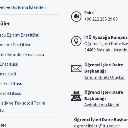
et ve Diploma İşlemleri
Faks
+90 212 285 29 09
üler
stü Eğitim Enstitüsü
İTÜ Ayazağa Kampüs
Öğrenci İşleri Daire Ba
netimi Enstitüsü
34469 Maslak - İstanb
Yer Bilimleri Enstitüsü
 Enstitüsü
Öğrenci İşleri Daire
Başkanlığı
Enstitüsü
Yardım Bileti Oluştur
ık Enstitüsü
Öğrenci İşleri Daire
ık Enstitüsü
Başkanlığı
slik ve Teknoloji Tarihi
Aydınlatma Metni
sü
Öğrenci İşleri Daire Başkan
ler
ogrenciisleri@itu.edu.tr