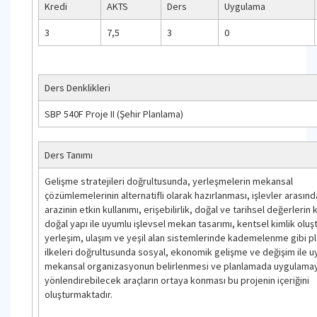
Kredi
AKTS
Ders
Uygulama
3
7,5
3
0
Ders Denklikleri
SBP 540F Proje II (Şehir Planlama)
Ders Tanımı
Gelişme stratejileri doğrultusunda, yerleşmelerin mekansal
çözümlemelerinin alternatifli olarak hazırlanması, işlevler arasın
arazinin etkin kullanımı, erişebilirlik, doğal ve tarihsel değerlerin
doğal yapı ile uyumlu işlevsel mekan tasarımı, kentsel kimlik oluş
yerleşim, ulaşım ve yeşil alan sistemlerinde kademelenme gibi p
ilkeleri doğrultusunda sosyal, ekonomik gelişme ve değişim ile u
mekansal organizasyonun belirlenmesi ve planlamada uygulamay
yönlendirebilecek araçların ortaya konması bu projenin içeriğini
oluşturmaktadır.