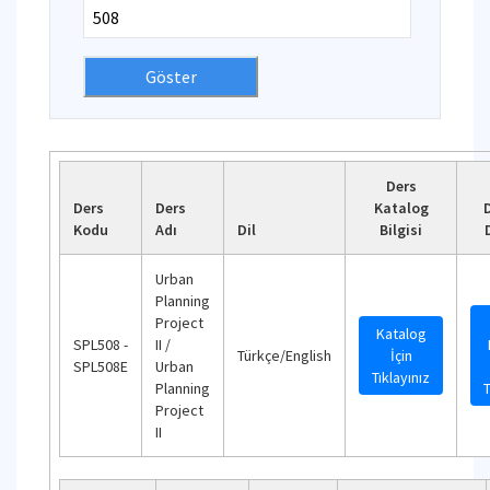
Ders
Ders
Ders
Katalog
Kodu
Adı
Dil
Bilgisi
Urban
Planning
Project
Katalog
SPL508 -
II /
Türkçe/English
İçin
SPL508E
Urban
Tıklayınız
Planning
T
Project
II