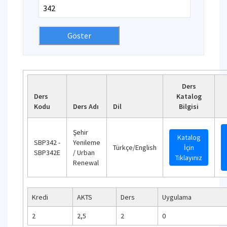
Ders
Ders
Katalog
Kodu
Ders Adı
Dil
Bilgisi
Şehir
Katalog
SBP342 -
Yenileme
Türkçe/English
İçin
SBP342E
/ Urban
Tıklayınız
Renewal
Kredi
AKTS
Ders
Uygulama
2
2,5
2
0