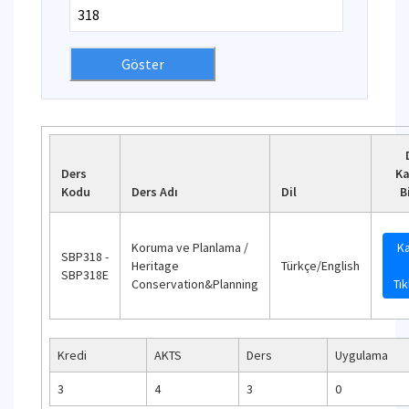
Ders
Ka
Kodu
Ders Adı
Dil
B
Koruma ve Planlama /
Ka
SBP318 -
Heritage
Türkçe/English
SBP318E
Conservation&Planning
Tık
Kredi
AKTS
Ders
Uygulama
3
4
3
0