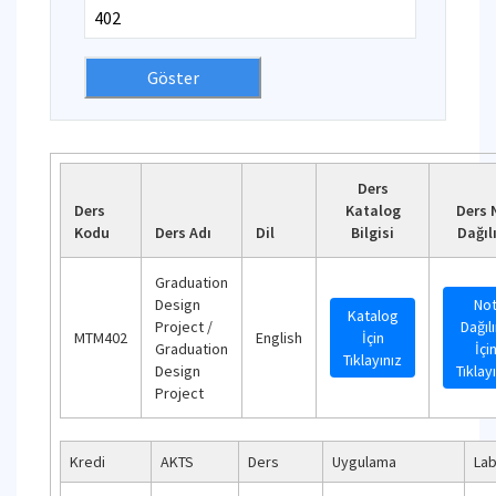
Ders
Ders
Katalog
Ders 
Kodu
Ders Adı
Dil
Bilgisi
Dağıl
Graduation
Design
No
Katalog
Project /
Dağıl
MTM402
English
İçin
Graduation
İçi
Tıklayınız
Design
Tıklay
Project
Kredi
AKTS
Ders
Uygulama
Lab