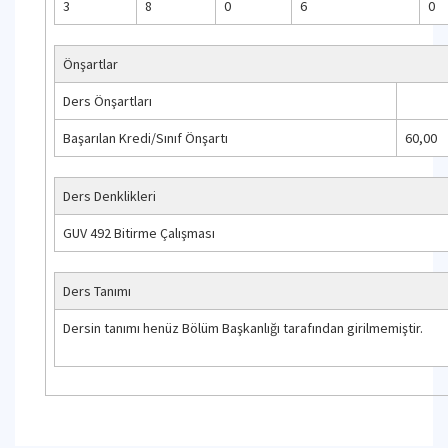
3
8
0
6
0
Önşartlar
Ders Önşartları
Başarılan Kredi/Sınıf Önşartı
60,00
Ders Denklikleri
GUV 492 Bitirme Çalışması
Ders Tanımı
Dersin tanımı henüz Bölüm Başkanlığı tarafından girilmemiştir.