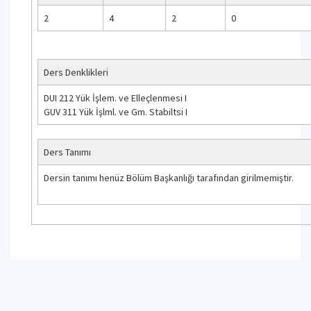
2
4
2
0
Ders Denklikleri
DUI 212 Yük İşlem. ve Elleçlenmesi I
GUV 311 Yük İşlml. ve Gm. Stabiltsi I
Ders Tanımı
Dersin tanımı henüz Bölüm Başkanlığı tarafından girilmemiştir.