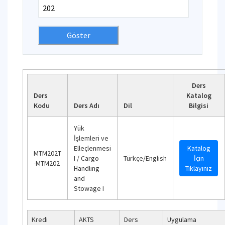
Ders
Ders
Katalog
Kodu
Ders Adı
Dil
Bilgisi
Yük
İşlemleri ve
Elleçlenmesi
Katalog
MTM202T
I / Cargo
Türkçe/English
İçin
-MTM202
Handling
Tıklayınız
and
Stowage I
Kredi
AKTS
Ders
Uygulama