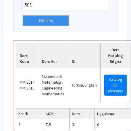
Ders
Ders
Katalog
Kodu
Ders Adı
Dil
Bilgisi
Mühendislik
Katalog
MMI501 -
Matematiği /
Türkçe/English
İçin
MMI501E
Engineering
Tıklayınız
Mathematics
Kredi
AKTS
Ders
Uygulama
3
7,5
3
0