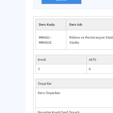
Ders Kodu
Ders Adı
MIM421 -
Rölöve ve Restorasyon Stüdy
MIM421E
Studio
Kredi
AKTS
3
6
Önşartlar
Ders Önşartları
Başarılan Kredi/Sınıf Önşartı