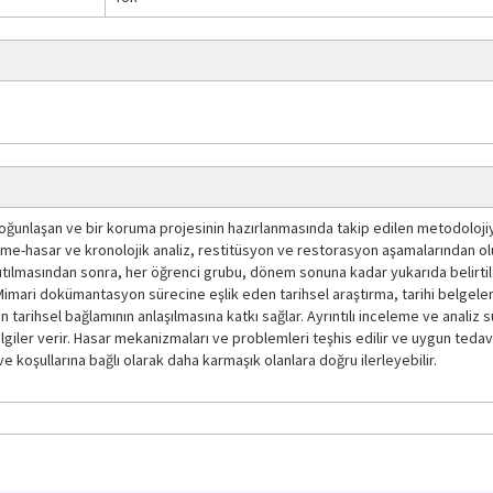
unlaşan ve bir koruma projesinin hazırlanmasında takip edilen metodolojiye 
-hasar ve kronolojik analiz, restitüsyon ve restorasyon aşamalarından oluş
ıtılmasından sonra, her öğrenci grubu, dönem sonuna kadar yukarıda belirtil
Mimari dokümantasyon sürecine eşlik eden tarihsel araştırma, tarihi belgeler, h
n tarihsel bağlamının anlaşılmasına katkı sağlar. Ayrıntılı inceleme ve analiz s
iler verir. Hasar mekanizmaları ve problemleri teşhis edilir ve uygun tedavi y
koşullarına bağlı olarak daha karmaşık olanlara doğru ilerleyebilir.