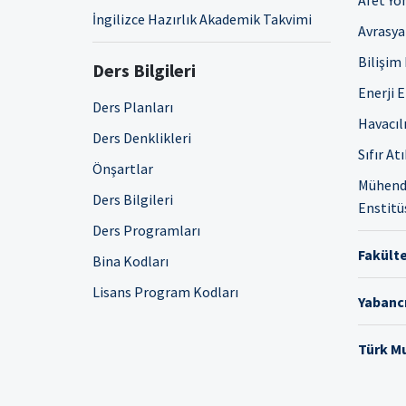
Afet Yö
İngilizce Hazırlık Akademik Takvimi
Avrasya 
Bilişim
Ders Bilgileri
Enerji 
Ders Planları
Havacıl
Ders Denklikleri
Sıfır At
Önşartlar
Mühendi
Ders Bilgileri
Enstitü
Ders Programları
Fakülte
Bina Kodları
Lisans Program Kodları
Yabancı
Türk Mu