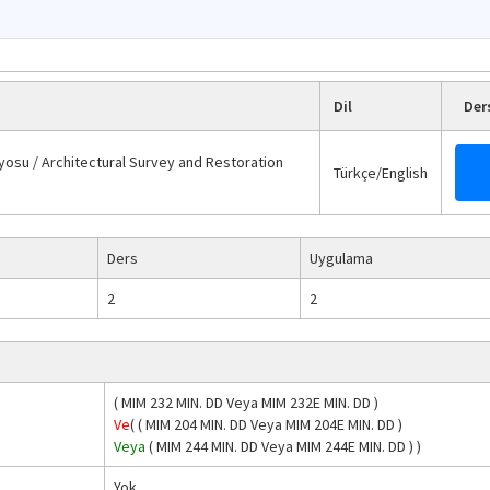
Dil
Der
osu / Architectural Survey and Restoration
Türkçe/English
Ders
Uygulama
2
2
(
MIM 232
MIN. DD
Veya
MIM 232E
MIN. DD
)
Ve
(
(
MIM 204
MIN. DD
Veya
MIM 204E
MIN. DD
)
Veya
(
MIM 244
MIN. DD
Veya
MIM 244E
MIN. DD
)
)
Yok