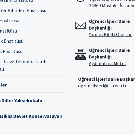
netimi Enstitüsü
34469 Maslak - İstanb
Yer Bilimleri Enstitüsü
 Enstitüsü
Öğrenci İşleri Daire
Başkanlığı
Enstitüsü
Yardım Bileti Oluştur
ık Enstitüsü
Öğrenci İşleri Daire
ık Enstitüsü
Başkanlığı
slik ve Teknoloji Tarihi
Aydınlatma Metni
sü
Öğrenci İşleri Daire Başkan
ler
ogrenciisleri@itu.edu.tr
 Diller Yüksekokulu
sikisi Devlet Konservatuvarı