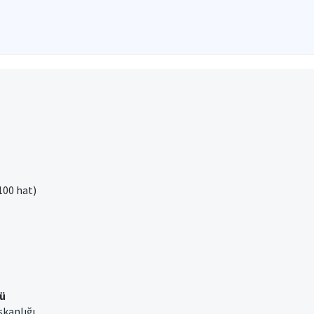
100 hat)
ü
şkanlığı