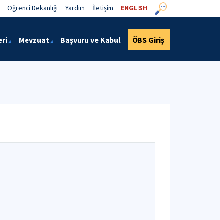
Öğrenci Dekanlığı
Yardım
İletişim
ENGLISH
eri
Mevzuat
Başvuru ve Kabul
ÖBS Giriş