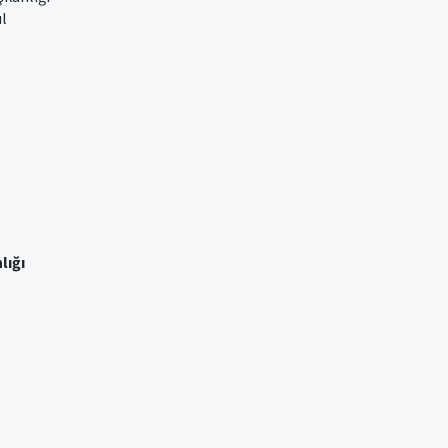
ul
lığı