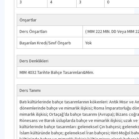
3
4
3
0
Önşartlar
Ders Önşartları
(
MIM 222
MIN. DD
Veya
MIM 2
Başarılan Kredi/Sınıf Önşartı
Yok
Ders Denklikleri
MIM 4032 Tarihte Bahçe Tasarımları&Mim.
Ders Tanımı
Batı kültürlerinde bahçe tasarımlarının kökenleri: Antik Mısır ve A
dönemlerinde bahçe ve mimarlık ilişkisi; Roma İmparatorluğu d
mimarlık ilişkisi; Ortaçağ’da bahçe tasarımı (Avrupa); Bizans coğ
Rönesans ve Barok üsluplarda bahçe ve mimarlık ilişkisi; uzak ve
kültürlerinde bahçe tasarımları: geleneksel Çin bahçesi; gelenek
İslam kültüründe bahçe; geleneksel İran bahçesi; Hint-Moğol bahç
kültüründe bahçe ve mimarlık ilişkisi; kültür mirası olarak bahçe; 