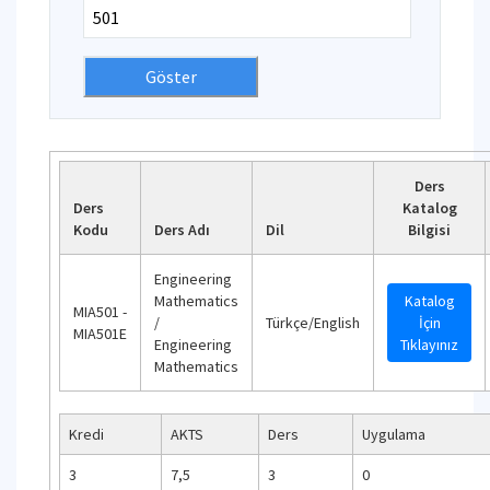
Ders
Ders
Katalog
Kodu
Ders Adı
Dil
Bilgisi
Engineering
Mathematics
Katalog
MIA501 -
/
Türkçe/English
İçin
MIA501E
Engineering
Tıklayınız
Mathematics
Kredi
AKTS
Ders
Uygulama
3
7,5
3
0