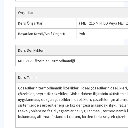
Önşartlar
Ders Önşartları
(
MET 215
MIN. DD
Veya
MET 2
Başarılan Kredi/Sınıf Önşartı
Yok
Ders Denklikleri
MET 212 Çözeltiler Termodinamiği
Ders Tanımı
Çözeltilerin termodinamik özellikleri, ideal çözeltilerin özellikler
çözeltiler, seyreltik çözeltiler, Gibbs-duhem ilişkisinin aktiviteni
uygulanması, düzgün çözeltilerin özellikleri, çözeltiler için atomist
sistemlerde serbest enerji ile faz dengesi arasındaki ilişki, fazla
reaksiyonlara ve faz diyagramlarına uygulanması, termodinamik b
bulunması, alternatif standart durum, birden fazla seyrek çözelti 