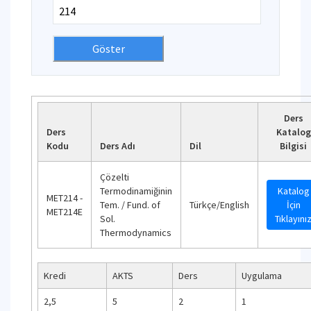
Ders
Ders
Katalog
Kodu
Ders Adı
Dil
Bilgisi
Çözelti
Termodinamiğinin
Katalog
MET214 -
Tem. / Fund. of
Türkçe/English
İçin
MET214E
Sol.
Tıklayını
Thermodynamics
Kredi
AKTS
Ders
Uygulama
2,5
5
2
1