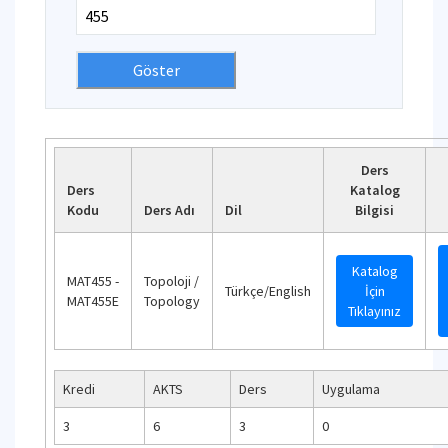
Ders
Ders
Katalog
Kodu
Ders Adı
Dil
Bilgisi
Katalog
MAT455 -
Topoloji /
Türkçe/English
İçin
MAT455E
Topology
Tıklayınız
Kredi
AKTS
Ders
Uygulama
3
6
3
0