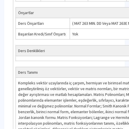
Önşartlar
Ders Önşartları
(
MAT 263
MIN. DD
Veya
MAT 263E
Başarılan Kredi/Sınıf Önşartı
Yok
Ders Denklikleri
Ders Tanımı
Kompleks vektör uzaylarında iç çarpım, hermiyan ve birimsel matr
genelleştirilmiş öz vektörler, vektör ve matris normları, bir matris
değer ayrıştırması ve matlab hesaplamaları. Matris Polinomları; M
polinomlarında elemanter işlemler, eşdeğerlik, sıfırlayıcı, karakte
minimal ve değişmez polinomlar. Normal Formlar; Smith Kanonik 
benzerlik, birinci normal form, elemanter bölenler, ikinci normal
Jordan kanonik formu. Matris Fonksiyonları; Lagrange ve Hermit
interpolasyon polinomları, matris fonksiyonlarının tanımı, özellikl
spektral çözümleri, diferansiyel denklem sistemlerinin matris