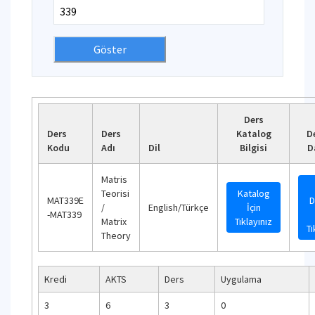
Ders
Ders
Ders
Katalog
D
Kodu
Adı
Dil
Bilgisi
D
Matris
Teorisi
Katalog
MAT339E
D
/
English/Türkçe
İçin
-MAT339
Matrix
Tıklayınız
Tı
Theory
Kredi
AKTS
Ders
Uygulama
3
6
3
0