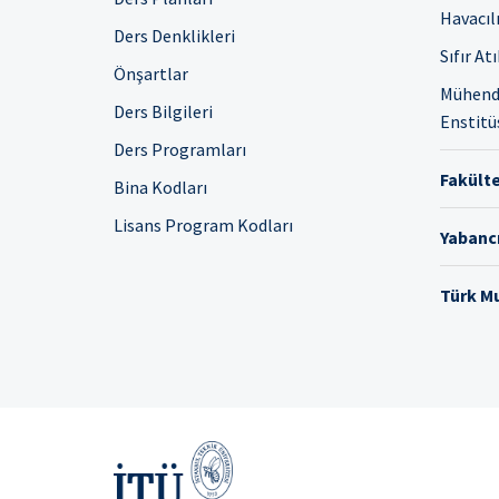
Havacıl
Ders Denklikleri
Sıfır At
Önşartlar
Mühendi
Ders Bilgileri
Enstitü
Ders Programları
Fakülte
Bina Kodları
Lisans Program Kodları
Yabancı
Türk Mu