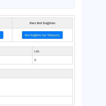
i
Ders Not Dağılımı
z
Not Dağılımı İçin Tıklayınız
Lab.
0