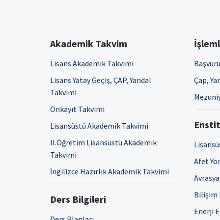
Akademik Takvim
İşlem
Lisans Akademik Takvimi
Başvuru
Lisans Yatay Geçiş, ÇAP, Yandal
Çap, Yan
Takvimi
Mezuniy
Önkayıt Takvimi
Enstit
Lisansüstü Akademik Takvimi
II.Öğretim Lisansüstü Akademik
Lisansü
Takvimi
Afet Yö
İngilizce Hazırlık Akademik Takvimi
Avrasya 
Bilişim
Ders Bilgileri
Enerji 
Ders Planları