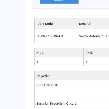
Ders Kodu
Ders Adı
KON417 -KON417E
Servo Motorlar / Se
Kredi
AKTS
3
6
Önşartlar
Ders Önşartları
Başarılan Kredi/Sınıf Önşartı