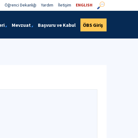
Öğrenci Dekanlığı
Yardım
İletişim
ENGLISH
eri
Mevzuat
Başvuru ve Kabul
ÖBS Giriş