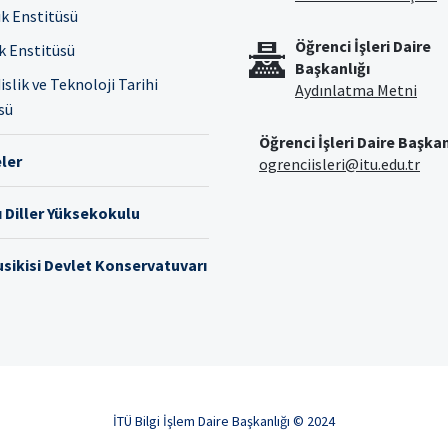
ık Enstitüsü
Öğrenci İşleri Daire
ık Enstitüsü
Başkanlığı
slik ve Teknoloji Tarihi
Aydınlatma Metni
sü
Öğrenci İşleri Daire Başkan
ler
ogrenciisleri@itu.edu.tr
 Diller Yüksekokulu
sikisi Devlet Konservatuvarı
İTÜ Bilgi İşlem Daire Başkanlığı © 2024