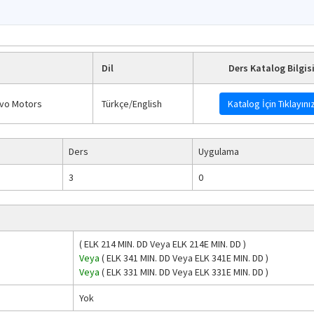
Dil
Ders Katalog Bilgis
rvo Motors
Türkçe/English
Katalog İçin Tıklayını
Ders
Uygulama
3
0
(
ELK 214
MIN. DD
Veya
ELK 214E
MIN. DD
)
Veya
(
ELK 341
MIN. DD
Veya
ELK 341E
MIN. DD
)
Veya
(
ELK 331
MIN. DD
Veya
ELK 331E
MIN. DD
)
Yok