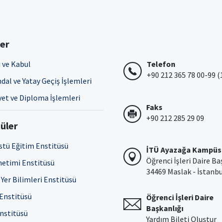
ler
 ve Kabul
Telefon
+90 212 365 78 00-99 (
dal ve Yatay Geçiş İşlemleri
et ve Diploma İşlemleri
Faks
+90 212 285 29 09
üler
stü Eğitim Enstitüsü
İTÜ Ayazağa Kampüs
Öğrenci İşleri Daire Ba
netimi Enstitüsü
34469 Maslak - İstanb
Yer Bilimleri Enstitüsü
 Enstitüsü
Öğrenci İşleri Daire
Başkanlığı
Enstitüsü
Yardım Bileti Oluştur