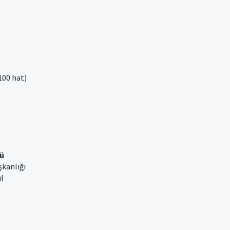
100 hat)
ü
şkanlığı
ul