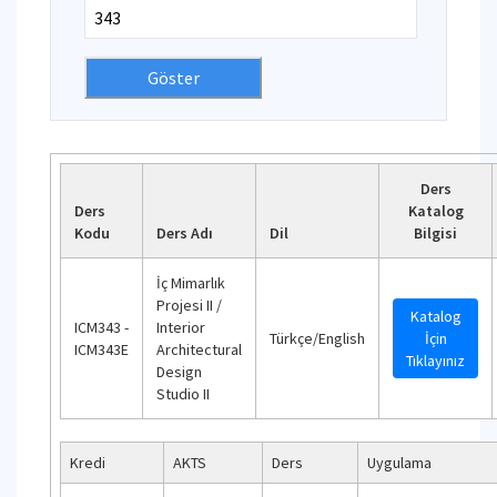
Ders
Ders
Katalog
Kodu
Ders Adı
Dil
Bilgisi
İç Mimarlık
Projesi II /
Katalog
ICM343 -
Interior
Türkçe/English
İçin
ICM343E
Architectural
Tıklayınız
Design
Studio II
Kredi
AKTS
Ders
Uygulama