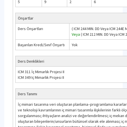
5
9
2
6
Önşartlar
Ders Önşartları
(
ICM 244
MIN. DD
Veya
ICM 244E
M
Veya
(
ICM 212
MIN. DD
Veya
ICM 
Başarılan Kredi/Sınıf Önşartı
Yok
Ders Denklikleri
ICM 311 İç Mimarlık Projesi II
ICM 349 Iç Mimarlık Projesi II
Ders Tanımı
İç mimari tasarıma veri oluşturan planlama–programlama kararları;
ve teknoloji kavramlarının iç mimari tasarımla ilişkilerinin farklı öl
sorgulanması; ihtiyaçların analizi ve değerlendirilmesi; iç mekan 
oluşturan bileşenlerin/unsurların bütünsel olarak ele alınması; iç
tasarımına ilişkin kavramsal araştırma, biçimsel ifade ve uygulama