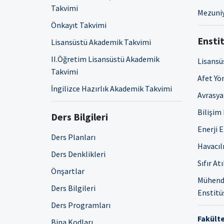
Takvimi
Mezuniy
Önkayıt Takvimi
Enstit
Lisansüstü Akademik Takvimi
II.Öğretim Lisansüstü Akademik
Lisansü
Takvimi
Afet Yö
İngilizce Hazırlık Akademik Takvimi
Avrasya 
Bilişim
Ders Bilgileri
Enerji 
Ders Planları
Havacıl
Ders Denklikleri
Sıfır At
Önşartlar
Mühendi
Ders Bilgileri
Enstitü
Ders Programları
Fakülte
Bina Kodları