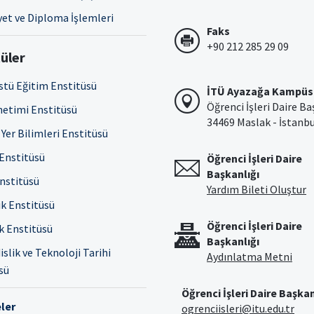
et ve Diploma İşlemleri
Faks
+90 212 285 29 09
üler
stü Eğitim Enstitüsü
İTÜ Ayazağa Kampüs
Öğrenci İşleri Daire Ba
netimi Enstitüsü
34469 Maslak - İstanb
Yer Bilimleri Enstitüsü
 Enstitüsü
Öğrenci İşleri Daire
Başkanlığı
Enstitüsü
Yardım Bileti Oluştur
ık Enstitüsü
Öğrenci İşleri Daire
ık Enstitüsü
Başkanlığı
slik ve Teknoloji Tarihi
Aydınlatma Metni
sü
Öğrenci İşleri Daire Başkan
ler
ogrenciisleri@itu.edu.tr