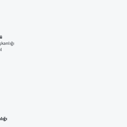
ü
şkanlığı
ul
lığı