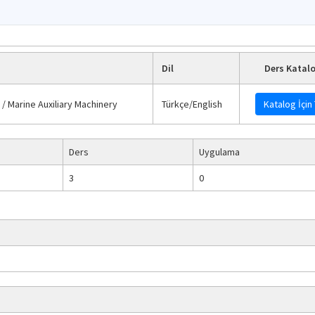
Dil
Ders Katalo
 / Marine Auxiliary Machinery
Türkçe/English
Katalog İçin 
Ders
Uygulama
3
0