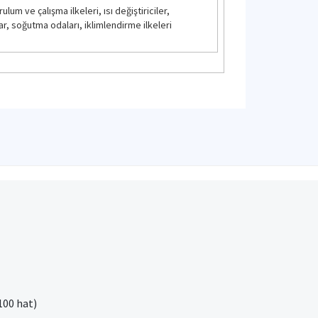
lum ve çalışma ilkeleri, ısı değiştiriciler,
ar, soğutma odaları, iklimlendirme ilkeleri
100 hat)