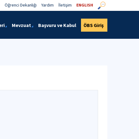
Öğrenci Dekanlığı
Yardım
İletişim
ENGLISH
eri
Mevzuat
Başvuru ve Kabul
ÖBS Giriş