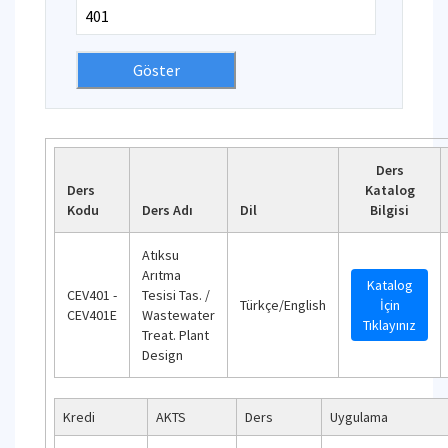
Ders
Ders
Katalog
Kodu
Ders Adı
Dil
Bilgisi
Atıksu
Arıtma
Katalog
CEV401 -
Tesisi Tas. /
Türkçe/English
İçin
CEV401E
Wastewater
Tıklayınız
Treat. Plant
Design
Kredi
AKTS
Ders
Uygulama