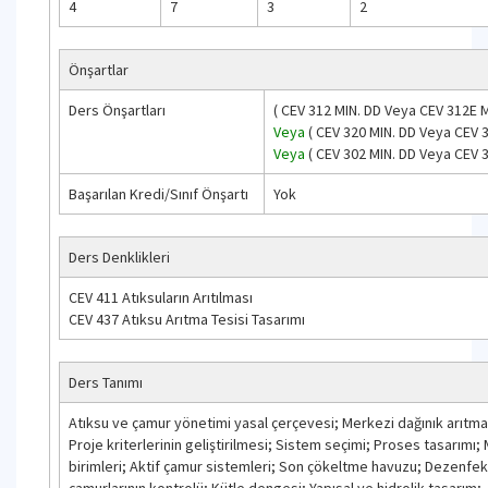
4
7
3
2
Önşartlar
Ders Önşartları
(
CEV 312
MIN. DD
Veya
CEV 312E
M
Veya
(
CEV 320
MIN. DD
Veya
CEV 
Veya
(
CEV 302
MIN. DD
Veya
CEV 
Başarılan Kredi/Sınıf Önşartı
Yok
Ders Denklikleri
CEV 411 Atıksuların Arıtılması
CEV 437 Atıksu Arıtma Tesisi Tasarımı
Ders Tanımı
Atıksu ve çamur yönetimi yasal çerçevesi; Merkezi dağınık arıtma
Proje kriterlerinin geliştirilmesi; Sistem seçimi; Proses tasarımı;
birimleri; Aktif çamur sistemleri; Son çökeltme havuzu; Dezenfek
çamurlarının kontrolü; Kütle dengesi; Yapısal ve hidrolik tasarım;