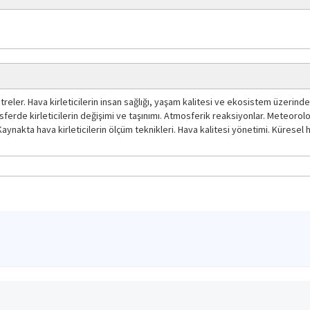
reler. Hava kirleticilerin insan sağlığı, yaşam kalitesi ve ekosistem üzerindek
ferde kirleticilerin değişimi ve taşınımı. Atmosferik reaksiyonlar. Meteoroloji
 Kaynakta hava kirleticilerin ölçüm teknikleri. Hava kalitesi yönetimi. Küresel