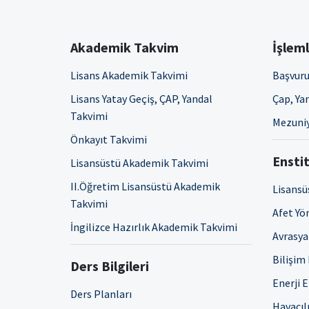
Akademik Takvim
İşlem
Lisans Akademik Takvimi
Başvuru
Lisans Yatay Geçiş, ÇAP, Yandal
Çap, Yan
Takvimi
Mezuniy
Önkayıt Takvimi
Enstit
Lisansüstü Akademik Takvimi
II.Öğretim Lisansüstü Akademik
Lisansü
Takvimi
Afet Yö
İngilizce Hazırlık Akademik Takvimi
Avrasya 
Bilişim
Ders Bilgileri
Enerji 
Ders Planları
Havacıl