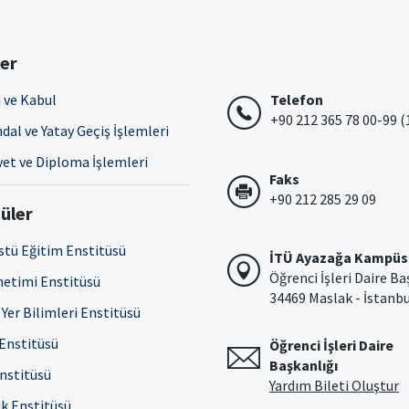
ler
 ve Kabul
Telefon
+90 212 365 78 00-99 (
dal ve Yatay Geçiş İşlemleri
et ve Diploma İşlemleri
Faks
+90 212 285 29 09
üler
stü Eğitim Enstitüsü
İTÜ Ayazağa Kampüs
Öğrenci İşleri Daire Ba
netimi Enstitüsü
34469 Maslak - İstanb
Yer Bilimleri Enstitüsü
 Enstitüsü
Öğrenci İşleri Daire
Başkanlığı
Enstitüsü
Yardım Bileti Oluştur
ık Enstitüsü