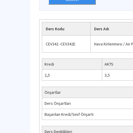
Ders Kodu
Ders Adı
CEV342 -CEV342E
Hava Kirlenmesi / Air 
Kredi
AKTS
2,5
3,5
Önşartlar
Ders Önşartları
Başarılan Kredi/Sınıf Önşartı
Ders Denklikleri