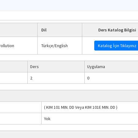
Dil
Ders Katalog Bilgisi
Pollution
Türkçe/English
Katalog İçin Tıklayınız
Ders
Uygulama
2
0
(
KIM 101
MIN. DD
Veya
KIM 101E
MIN. DD
)
Yok