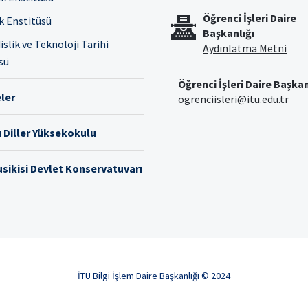
Öğrenci İşleri Daire
ık Enstitüsü
Başkanlığı
slik ve Teknoloji Tarihi
Aydınlatma Metni
sü
Öğrenci İşleri Daire Başkan
ler
ogrenciisleri@itu.edu.tr
 Diller Yüksekokulu
sikisi Devlet Konservatuvarı
İTÜ Bilgi İşlem Daire Başkanlığı © 2024