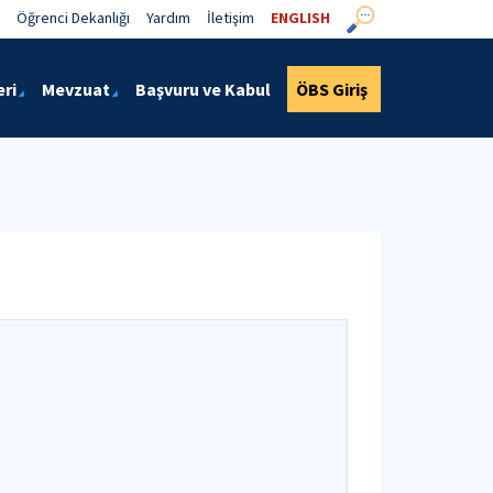
Öğrenci Dekanlığı
Yardım
İletişim
ENGLISH
eri
Mevzuat
Başvuru ve Kabul
ÖBS Giriş