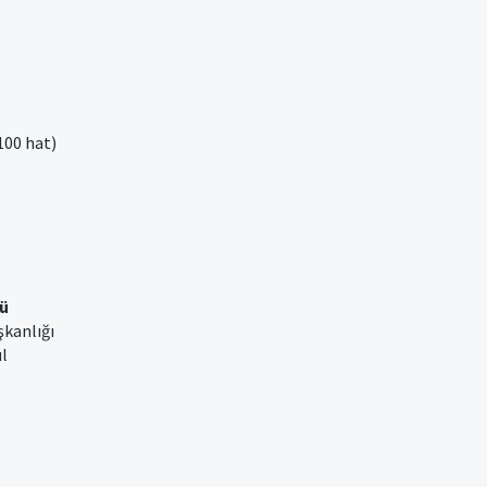
100 hat)
ü
şkanlığı
ul