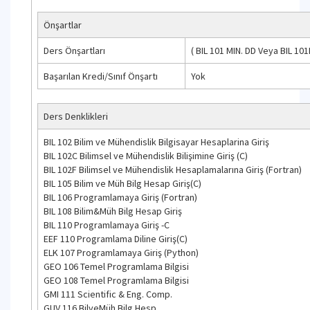
Önşartlar
Ders Önşartları
(
BIL 101
MIN. DD
Veya
BIL 101
Başarılan Kredi/Sınıf Önşartı
Yok
Ders Denklikleri
BIL 102 Bilim ve Mühendislik Bilgisayar Hesaplarina Giriş
BIL 102C Bilimsel ve Mühendislik Bilişimine Giriş (C)
BIL 102F Bilimsel ve Mühendislik Hesaplamalarına Giriş (Fortran)
BIL 105 Bilim ve Müh Bilg Hesap Giriş(C)
BIL 106 Programlamaya Giriş (Fortran)
BIL 108 Bilim&Müh Bilg Hesap Giriş
BIL 110 Programlamaya Giriş -C
EEF 110 Programlama Diline Giriş(C)
ELK 107 Programlamaya Giriş (Python)
GEO 106 Temel Programlama Bilgisi
GEO 108 Temel Programlama Bilgisi
GMI 111 Scientific & Eng. Comp.
GUV 116 BilveMüh Bilg Hesp