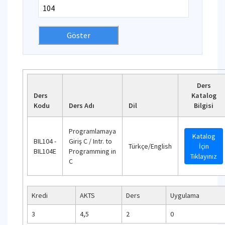
Ders
Ders
Katalog
Kodu
Ders Adı
Dil
Bilgisi
Programlamaya
Katalog
BIL104 -
Giriş C / Intr. to
Türkçe/English
İçin
BIL104E
Programming in
Tıklayınız
C
Kredi
AKTS
Ders
Uygulama
3
4,5
2
0